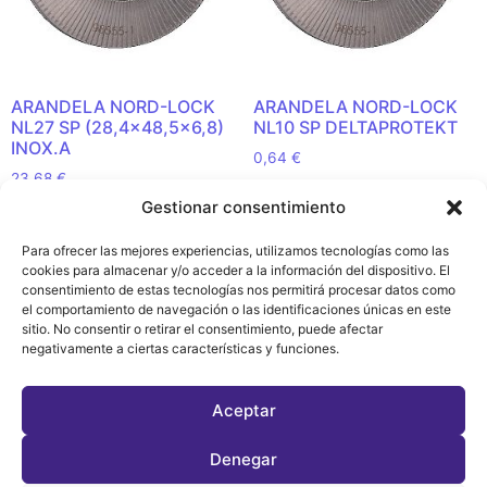
ARANDELA NORD-LOCK
ARANDELA NORD-LOCK
NL27 SP (28,4×48,5×6,8)
NL10 SP DELTAPROTEKT
INOX.A
0,64
€
23,68
€
Añadir al carrito
Gestionar consentimiento
Añadir al carrito
Para ofrecer las mejores experiencias, utilizamos tecnologías como las
cookies para almacenar y/o acceder a la información del dispositivo. El
consentimiento de estas tecnologías nos permitirá procesar datos como
el comportamiento de navegación o las identificaciones únicas en este
sitio. No consentir o retirar el consentimiento, puede afectar
Política de
negativamente a ciertas características y funciones.
Privacidad y
Cookies (EU)
Aceptar
Denegar