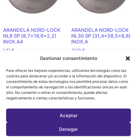
ARANDELA NORD-LOCK
ARANDELA NORD-LOCK
NL8 SP (8,7×16,6×2,2)
NL30 SP (31,4×58,5×6,8)
INOX.A4
INOX.A
1,41
€
31,10
€
Gestionar consentimiento
Añadir al carrito
Añadir al carrito
Para ofrecer las mejores experiencias, utilizamos tecnologías como las
cookies para almacenar y/o acceder a la información del dispositivo. El
consentimiento de estas tecnologías nos permitirá procesar datos como
el comportamiento de navegación o las identificaciones únicas en este
sitio. No consentir o retirar el consentimiento, puede afectar
Política de
negativamente a ciertas características y funciones.
Privacidad y
Cookies (EU)
Aceptar
Denegar