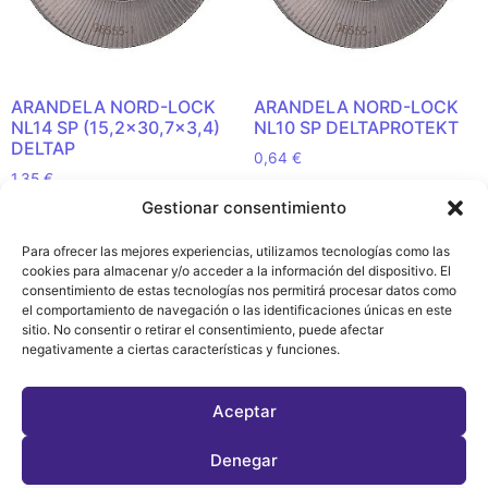
ARANDELA NORD-LOCK
ARANDELA NORD-LOCK
NL14 SP (15,2×30,7×3,4)
NL10 SP DELTAPROTEKT
DELTAP
0,64
€
1,35
€
Añadir al carrito
Gestionar consentimiento
Añadir al carrito
Para ofrecer las mejores experiencias, utilizamos tecnologías como las
cookies para almacenar y/o acceder a la información del dispositivo. El
consentimiento de estas tecnologías nos permitirá procesar datos como
el comportamiento de navegación o las identificaciones únicas en este
sitio. No consentir o retirar el consentimiento, puede afectar
Política de
negativamente a ciertas características y funciones.
Privacidad y
Cookies (EU)
Aceptar
Denegar