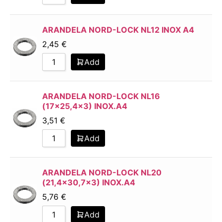
30,7
24
34,5
27
39
3
ARANDELA NORD-LOCK NL12 INOX A4
42
30
2,45
€
47
33
Add
48,5
36
55
4
63
42
ARANDELA NORD-LOCK NL16
(17×25,4×3) INOX.A4
7
48
7,6
5
3,51
€
9
6
Add
8
ARANDELA NORD-LOCK NL20
(21,4×30,7×3) INOX.A4
5,76
€
Add