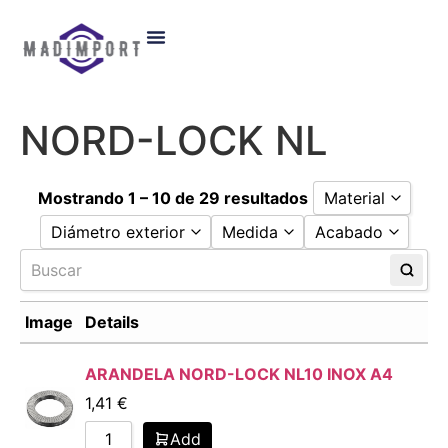
Quiénes Somos
NORD-LOCK NL
Mostrando 1 – 10 de 29 resultados
Material
Diámetro exterior
Medida
Acabado
Acero
Inoxidable
10,8
10
254 SMO
13,5
12
A4
Image
Details
16,6
14
DELTAPROTEK
19,5
16
ARANDELA NORD-LOCK NL10 INOX A4
23
18
25,4
20
1,41
€
29
22
Add